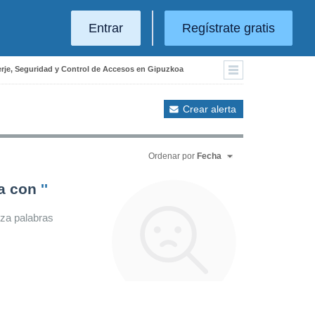
Entrar
Regístrate gratis
erje, Seguridad y Control de Accesos en Gipuzkoa
Crear alerta
Ordenar por
Fecha
da con
''
iza palabras