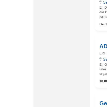
Se
En D
día.
form
De d
AD
CRI
Se
En G
un/a
organ
18.0
Ge