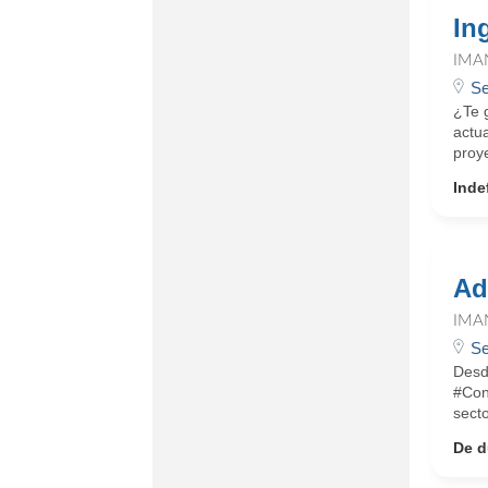
In
IMA
Se
¿Te 
actu
proye
Inde
Ad
IMA
Se
Desd
#Con
secto
De d