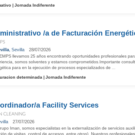
ativo
Jornada Indiferente
ministrativo /a de Facturación Energéti
PS
villa
, Sevilla
28/07/2026
EMPS llevamos 25 años encontrando oportunidades profesionales para
riencia, somos solventes y estamos comprometidos.Importante consulto
ética para en la ejecución de procesos especializados de ...
uracion determinada
Jornada Indiferente
ordinador/a Facility Services
N CLEANING
villa
27/07/2026
upo Iman, somos especialistas en la externalización de servicios auxilia
ión de visitas, control de accesos, entre otros). Nuestros profesionale