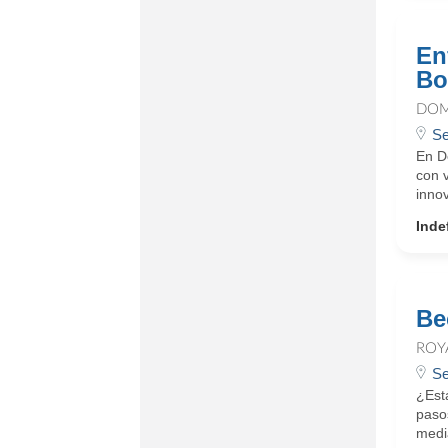
En
Bo
DOM
Se
En D
con 
innov
Inde
Be
ROY
Se
¿Est
paso
medi