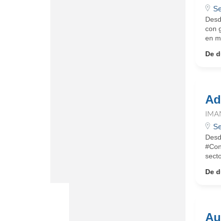
Se
Desd
con g
en má
De d
Ad
IMA
Se
Desd
#Con
secto
De d
Au