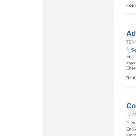
Form
Ad
TEM
Se
En T
expe
Energ
De d
Co
IMA
Se
En Gr
atenc