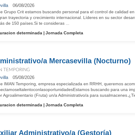
villa
06/08/2026
e Grupo Crit estamos buscando personal para el control de calidad e
ran trayectoria y crecimiento internacional. Líderes en su sector des
s de 150 países.Si te consideras ...
uracion determinada
Jornada Completa
ministrativo/a Mercasevilla (Nocturno)
N TEMPORING
villa
05/08/2026
e IMAN Temporing, empresa especializada en RRHH, queremos acompañ
ectamoseltalentoconlasoportunidadesEstamos buscando para una impo
r Agroalimentario (Fruta) un/a Administrativo/a para susalmacenes.¿Tie
uracion determinada
Jornada Completa
xiliar Administrativo/a (Gestoría)