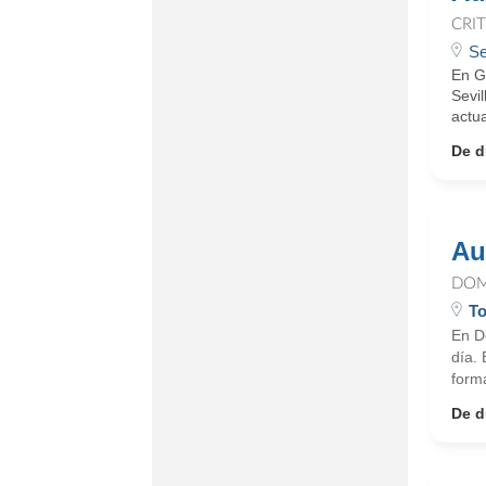
CRI
Se
En G
Sevil
actua
De d
Au
DOM
To
En D
día.
form
De d