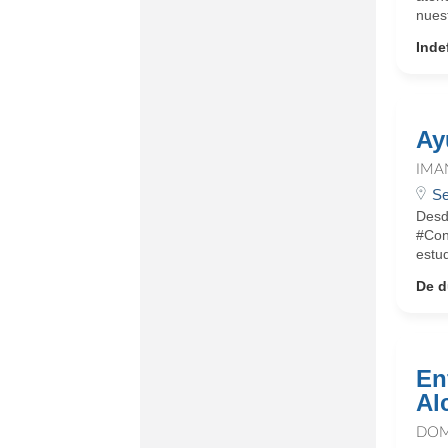
nuest
Inde
Ay
IMA
Se
Desd
#Con
estud
De d
En
Al
DOM