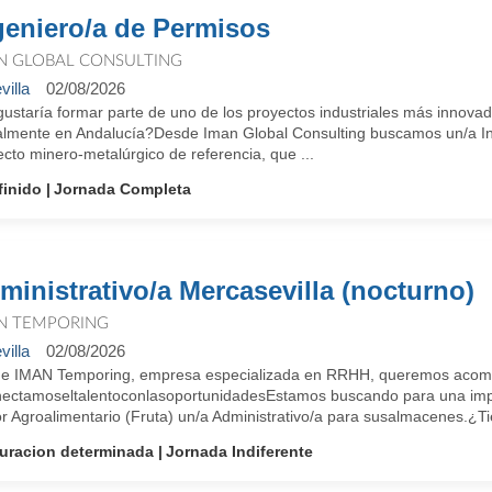
geniero/a de Permisos
N GLOBAL CONSULTING
villa
02/08/2026
gustaría formar parte de uno de los proyectos industriales más innova
almente en Andalucía?Desde Iman Global Consulting buscamos un/a In
cto minero-metalúrgico de referencia, que ...
finido
Jornada Completa
ministrativo/a Mercasevilla (nocturno)
N TEMPORING
villa
02/08/2026
e IMAN Temporing, empresa especializada en RRHH, queremos acompañ
ectamoseltalentoconlasoportunidadesEstamos buscando para una impo
r Agroalimentario (Fruta) un/a Administrativo/a para susalmacenes.¿Tie
uracion determinada
Jornada Indiferente