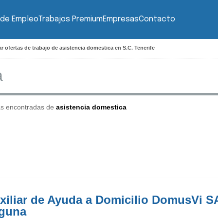
 de Empleo
Trabajos Premium
Empresas
Contacto
r ofertas de trabajo de asistencia domestica en S.C. Tenerife
as encontradas de
asistencia domestica
xiliar de Ayuda a Domicilio DomusVi S
guna