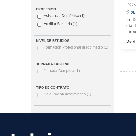
DOM
PROFESIÓN
Sa
Asistencia Doméstica
(1)
En D
Auxiliar Sanitario
(1)
día.
form
De d
NIVEL DE ESTUDIOS
Formación Profesional grado medio
(1)
JORNADA LABORAL
Jornada Completa
(1)
TIPO DE CONTRATO
De duracion determinada
(1)