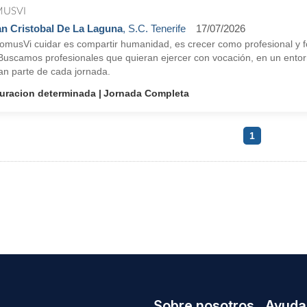
USVI
n Cristobal De La Laguna
, S.C. Tenerife
17/07/2026
omusVi cuidar es compartir humanidad, es crecer como profesional y fo
 Buscamos profesionales que quieran ejercer con vocación, en un entor
an parte de cada jornada.
uracion determinada
Jornada Completa
1
Sobre nosotros
Ayuda