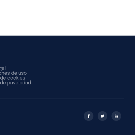
gal
ones de uso
a de cookies
 de privacidad