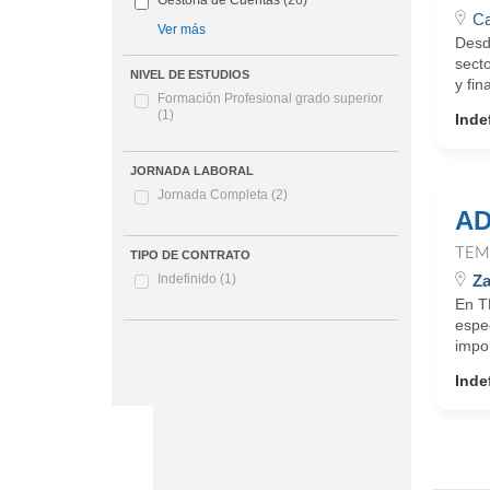
Gestoría de Cuentas
(26)
Ca
Ver más
Desd
secto
NIVEL DE ESTUDIOS
y fin
Formación Profesional grado superior
(1)
Inde
JORNADA LABORAL
Jornada Completa
(2)
AD
TEM
TIPO DE CONTRATO
Za
Indefinido
(1)
En T
espe
impo
Inde