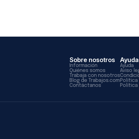
Sobre nosotros
Ayuda
Información
Ayuda
Quiénes somos
Aviso le
Trabaja con nosotros
Condici
Blog de Trabajos.com
Polític
Contáctanos
Política