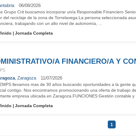
ntabria
06/08/2026
e Grupo Crit buscamos incorporar un/a Responsable Financiero Senior 
r del reciclaje de la zona de Torrelavega.La persona seleccionada asu
anciera, trabajando con un alto nivel de autonomía, ...
finido
Jornada Completa
MINISTRATIVO/A FINANCIERO/A Y C
PS
ragoza
, Zaragoza
11/07/2026
EMPS llevamos mas de 30 años buscando oportunidades a la gente qu
cial contigo. Nos encontramos promocionando una oferta de trabajo de 
rtante empresa ubicada en Zaragoza.FUNCIONES:Gestión contable y fi
finido
Jornada Completa
1