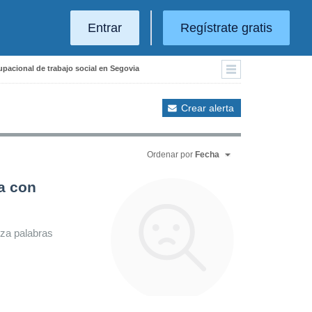
Entrar
Regístrate gratis
upacional de trabajo social en Segovia
Crear alerta
Ordenar por
Fecha
a con
iza palabras