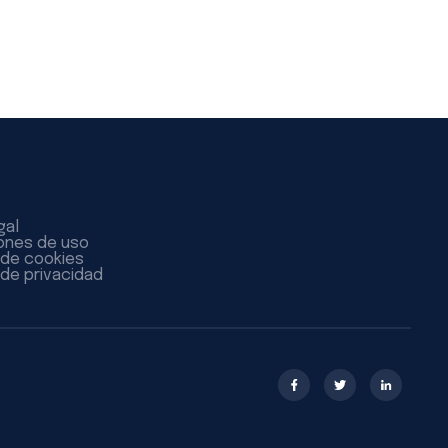
gal
ones de uso
a de cookies
 de privacidad