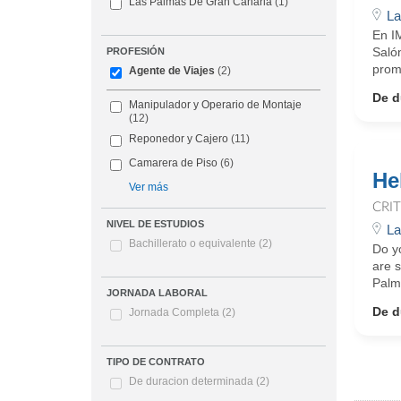
Las Palmas De Gran Canaria
(1)
La
En I
Salón
PROFESIÓN
promo
Agente de Viajes
(2)
De d
Manipulador y Operario de Montaje
(12)
Reponedor y Cajero
(11)
Camarera de Piso
(6)
He
Ver más
CRI
NIVEL DE ESTUDIOS
La
Bachillerato o equivalente
(2)
Do y
are s
Palma
JORNADA LABORAL
De d
Jornada Completa
(2)
TIPO DE CONTRATO
De duracion determinada
(2)