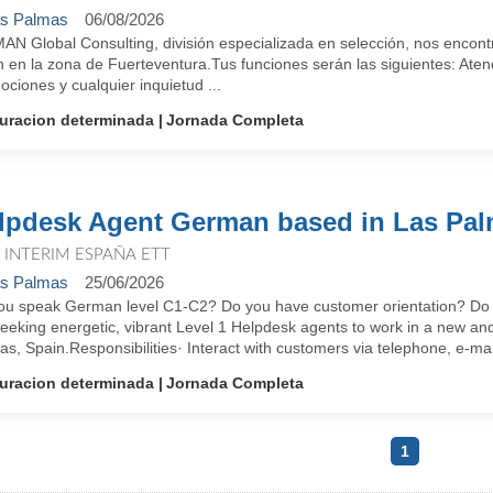
s Palmas
06/08/2026
MAN Global Consulting, división especializada en selección, nos enco
 en la zona de Fuerteventura.Tus funciones serán las siguientes: Atend
ciones y cualquier inquietud ...
uracion determinada
Jornada Completa
lpdesk Agent German based in Las Pa
T INTERIM ESPAÑA ETT
s Palmas
25/06/2026
ou speak German level C1-C2? Do you have customer orientation? Do you
eeking energetic, vibrant Level 1 Helpdesk agents to work in a new an
s, Spain.Responsibilities· Interact with customers via telephone, e-mail
uracion determinada
Jornada Completa
1