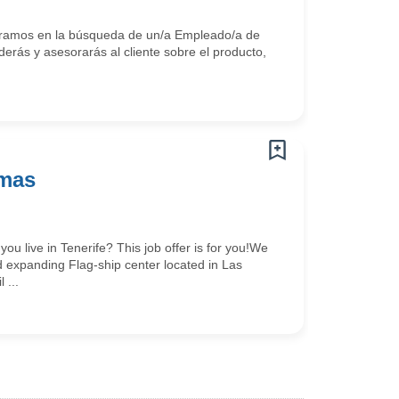
ntramos en la búsqueda de un/a Empleado/a de
erás y asesorarás al cliente sobre el producto,
lmas
 live in Tenerife? This job offer is for you!We
d expanding Flag-ship center located in Las
 ...