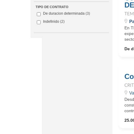
DE
TIPO DE CONTRATO
De duracion determinada
(3)
TEM
Pa
Indefinido
(2)
En T
expe
secto
De d
Co
CRI
Va
Desd
const
contr
25.0