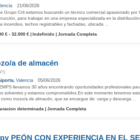
lencia
21/06/2026
e Grupo Crit estamos buscando un técnico comercial apasionado por las
rucción, para trabajar en una empresa especializada en la distribución
a incendios, techos registrables y fachadas, ubicada ...
00 € - 32.000 €
Indefinido
Jornada Completa
zo/a de almacén
PS
iporta
, Valencia
05/06/2026
EMPS llevamos 30 años encontrando oportunidades profesionales para
s solventes y estamos comprometidos.En este momento tenemos esta
il como mozo/a de almacén, que se encargue de: carga y descarga ...
uracion determinada
Jornada Completa
py PEÓN CON EXPERIENCIA EN EL S