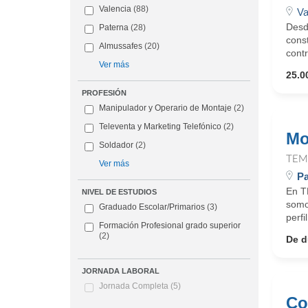
Valencia
(88)
Va
Desd
Paterna
(28)
const
Almussafes
(20)
contr
Ver más
25.0
PROFESIÓN
Manipulador y Operario de Montaje
(2)
Televenta y Marketing Telefónico
(2)
Mo
Soldador
(2)
TEM
Ver más
Pa
En T
NIVEL DE ESTUDIOS
somo
Graduado Escolar/Primarios
(3)
perf
Formación Profesional grado superior
(2)
De d
JORNADA LABORAL
Jornada Completa
(5)
Co