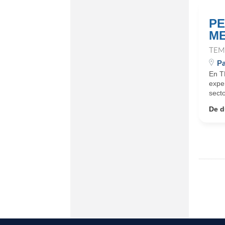
PE
ME
TEM
Pa
En T
expe
secto
De d