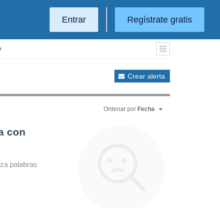
Entrar
Regístrate gratis
a
Crear alerta
Ordenar por
Fecha
a con
iza palabras