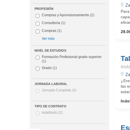
Za
PROFESIÓN
Para 
Compras y Aprovisionamiento
(2)
capaz
efici
Consultoría
(1)
Compras
(1)
28.0
Ver más
NIVEL DE ESTUDIOS
Ta
Formación Profesional grado superior
(1)
IMA
Grado
(1)
Za
¿Ere
JORNADA LABORAL
las 
Jornada Completa
(3)
estam
Inde
TIPO DE CONTRATO
Indefinido
(2)
Es