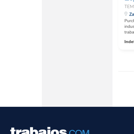
TEM
Za
Purc
indus
traba
Inde