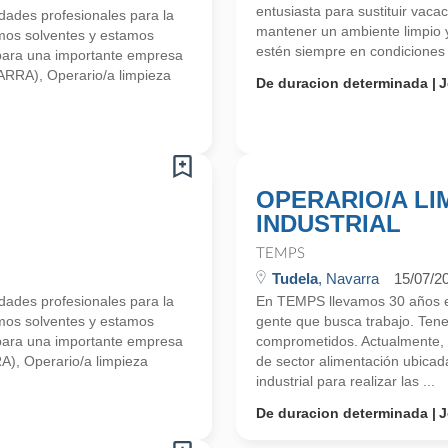
entusiasta para sustituir vaca
ades profesionales para la
mantener un ambiente limpio 
mos solventes y estamos
estén siempre en condiciones 
para una importante empresa
VARRA), Operario/a limpieza
De duracion determinada
J
OPERARIO/A LI
INDUSTRIAL
TEMPS
Tudela
, Navarra
15/07/2
ades profesionales para la
En TEMPS llevamos 30 años en
mos solventes y estamos
gente que busca trabajo. Ten
para una importante empresa
comprometidos. Actualmente,
A), Operario/a limpieza
de sector alimentación ubica
industrial para realizar las ...
De duracion determinada
J