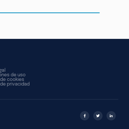
gal
ones de uso
a de cookies
 de privacidad