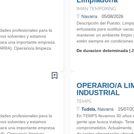
IMAN TEMPORING
Navarra
05/08/2026
Descripción del Puesto: Limp
entusiasta para sustituir vaca
ades profesionales para la
mantener un ambiente limpio 
mos solventes y estamos
estén siempre en condiciones 
para una importante empresa
VARRA), Operario/a limpieza
De duracion determinada
J
OPERARIO/A LI
INDUSTRIAL
TEMPS
Tudela
, Navarra
15/07/2
ades profesionales para la
En TEMPS llevamos 30 años en
mos solventes y estamos
gente que busca trabajo. Ten
para una importante empresa
comprometidos. Actualmente,
A), Operario/a limpieza
de sector alimentación ubica