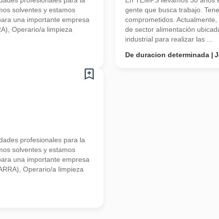
ades profesionales para la
En TEMPS llevamos 30 años en
mos solventes y estamos
gente que busca trabajo. Ten
para una importante empresa
comprometidos. Actualmente,
A), Operario/a limpieza
de sector alimentación ubica
industrial para realizar las ...
De duracion determinada
J
ades profesionales para la
mos solventes y estamos
para una importante empresa
VARRA), Operario/a limpieza