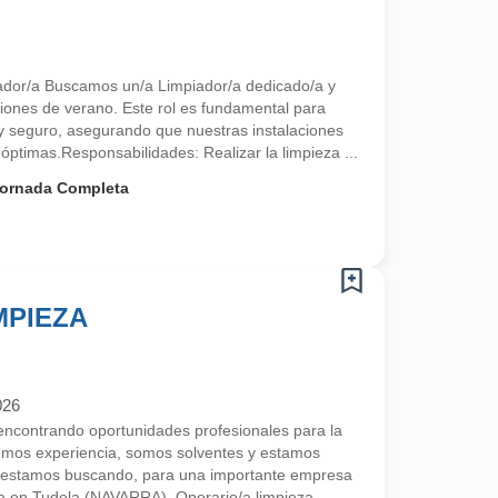
iador/a Buscamos un/a Limpiador/a dedicado/a y
ciones de verano. Este rol es fundamental para
y seguro, asegurando que nuestras instalaciones
óptimas.Responsabilidades: Realizar la limpieza ...
ornada Completa
MPIEZA
026
contrando oportunidades profesionales para la
emos experiencia, somos solventes y estamos
 estamos buscando, para una importante empresa
da en Tudela (NAVARRA), Operario/a limpieza