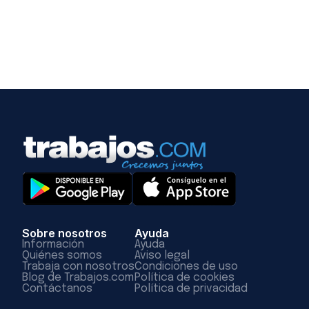
Sobre nosotros
Ayuda
Información
Ayuda
Quiénes somos
Aviso legal
Trabaja con nosotros
Condiciones de uso
Blog de Trabajos.com
Política de cookies
Contáctanos
Política de privacidad