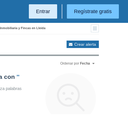
Entrar
Regístrate gratis
Inmobiliaria y Fincas en Lleida
Crear alerta
Ordenar por
Fecha
da con
''
iza palabras