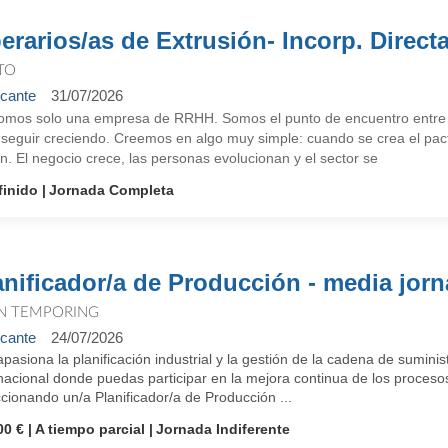
erarios/as de Extrusión- Incorp. Direc
TO
icante
31/07/2026
omos solo una empresa de RRHH. Somos el punto de encuentro entre p
 seguir creciendo. Creemos en algo muy simple: cuando se crea el pact
. El negocio crece, las personas evolucionan y el sector se
finido
Jornada Completa
anificador/a de Producción - media jor
N TEMPORING
icante
24/07/2026
pasiona la planificación industrial y la gestión de la cadena de sumi
rnacional donde puedas participar en la mejora continua de los proc
cionando un/a Planificador/a de Producción ...
00 €
A tiempo parcial
Jornada Indiferente