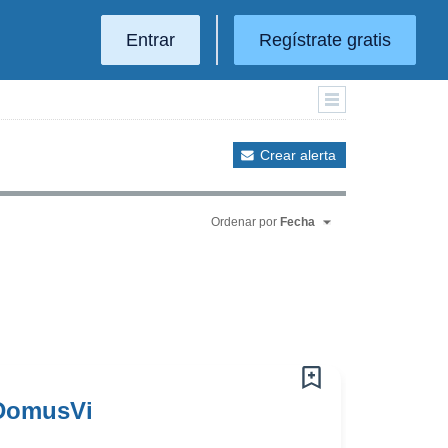
Entrar
Regístrate gratis
Crear alerta
Ordenar por
Fecha
 DomusVi