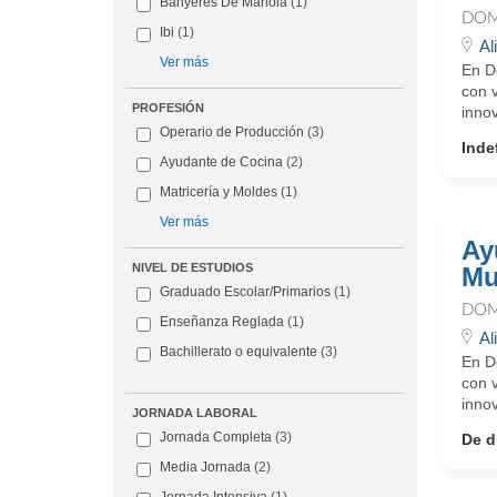
Banyeres De Mariola
(1)
DOM
Ibi
(1)
Al
Ver más
En D
con 
PROFESIÓN
innov
Operario de Producción
(3)
Inde
Ayudante de Cocina
(2)
Matricería y Moldes
(1)
Ver más
Ay
NIVEL DE ESTUDIOS
Mu
Graduado Escolar/Primarios
(1)
DOM
Enseñanza Reglada
(1)
Al
Bachillerato o equivalente
(3)
En D
con 
innov
JORNADA LABORAL
Jornada Completa
(3)
De d
Media Jornada
(2)