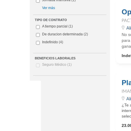
Jornada Intensiva
(1)
Ver más
Op
TIPO DE CONTRATO
PAC
A tiempo parcial
(1)
Al
No s
De duracion determinada
(2)
para
Indefinido
(4)
ganan
Inde
BENEFICIOS LABORALES
Seguro Médico
(1)
Pl
IMA
Al
¿Te a
inte
selec
23.0