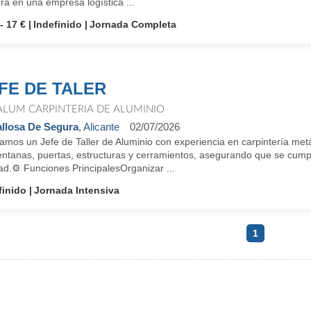
ra en una empresa logística ...
- 17 €
Indefinido
Jornada Completa
FE DE TALER
ALUM CARPINTERIA DE ALUMINIO
llosa De Segura
, Alicante
02/07/2026
mos un Jefe de Taller de Aluminio con experiencia en carpintería metálic
entanas, puertas, estructuras y cerramientos, asegurando que se cump
ad.⚙️ Funciones PrincipalesOrganizar ...
finido
Jornada Intensiva
1