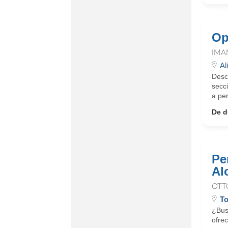
Op
IMA
Al
Desc
secci
a per
De d
Pe
Al
OTT
To
¿Bus
ofrec