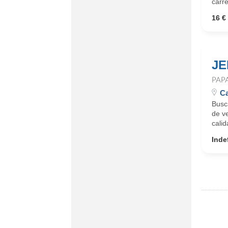
carre
16 € 
JE
PAP
Ca
Busca
de v
calid
Inde