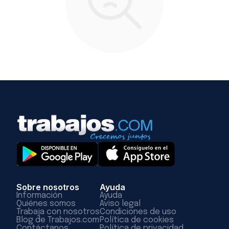
Sobre nosotros
Ayuda
Información
Ayuda
Quiénes somos
Aviso legal
Trabaja con nosotros
Condiciones de uso
Blog de Trabajos.com
Política de cookies
Contáctanos
Política de privacidad