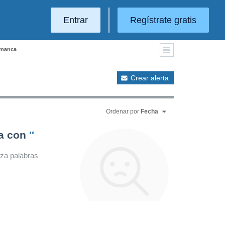
Entrar
Regístrate gratis
lamanca
Crear alerta
Ordenar por
Fecha
da con
''
iza palabras