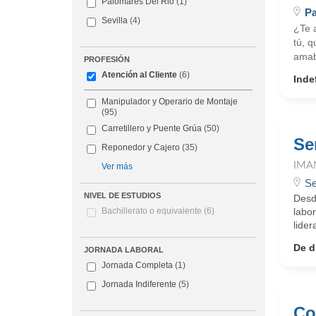
Palomares Del Rio
(1)
Pa
Sevilla
(4)
¿Te 
tú, q
amab
PROFESIÓN
Atención al Cliente
(6)
Inde
Manipulador y Operario de Montaje
(95)
Carretillero y Puente Grúa
(50)
Se
Reponedor y Cajero
(35)
IMA
Ver más
Se
NIVEL DE ESTUDIOS
Desd
labo
Bachillerato o equivalente
(6)
lider
De d
JORNADA LABORAL
Jornada Completa
(1)
Jornada Indiferente
(5)
Co