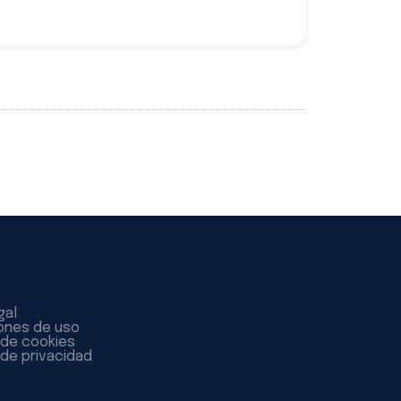
gal
ones de uso
a de cookies
 de privacidad