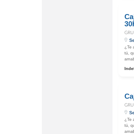
Ca
30
GRU
Se
¿Te 
tú, q
amab
Inde
Ca
GRU
Se
¿Te 
tú, q
amab