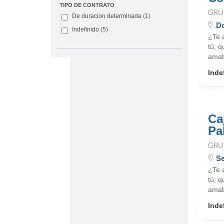
TIPO DE CONTRATO
GRU
De duracion determinada
(1)
D
Indefinido
(5)
¿Te 
tú, q
amab
Inde
Ca
Pa
GRU
Se
¿Te 
tú, q
amab
Inde