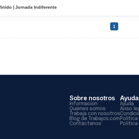
finido
Jornada Indiferente
1
Sobre nosotros
Ayuda
Información
Ayuda
Quiénes somos
Aviso le
Trabaja con nosotros
Condici
Blog de Trabajos.com
Polític
Contáctanos
Política