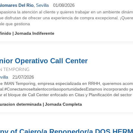
lomares Del Rio
, Sevilla
01/08/2026
apasiona la atención al cliente y quieres trabajar en un ambiente di
ue disfrutan de ofrecer una experiencia de compra excepcional. ¡Quere
le que gestiona
finido
Jornada Indiferente
nior Operativo Call Center
N TEMPORING
villa
21/07/2026
e IMAN Temporing, empresa especializada en RRHH, queremos acompa
ral.#ConectamoseltalentoconlasoportunidadesEstamos incorporando per
ar el bloque de Call Center enfocado en Citas y Planificación del sector
uracion determinada
Jornada Completa
py of Cajero/a Reponedor/a DOS HER