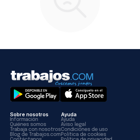
Sobre nosotros
Ayuda
Información
Ayuda
Quiénes somos
Aviso legal
Trabaja con nosotros
Condiciones de uso
Blog de Trabajos.com
Política de cookies
Contáctanos
Política de privacidad