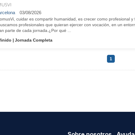
USVI
rcelona
03/08/2026
omusVi, cuidar es compartir humanidad, es crecer como profesional y f
Buscamos profesionales que quieran ejercer con vocación, en un entorn
an parte de cada jornada.¿Por qué ...
finido
Jornada Completa
1
Sobre nosotros
Ayuda