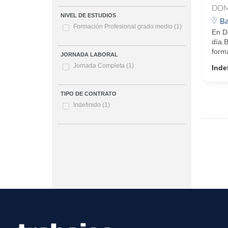
DOM
NIVEL DE ESTUDIOS
Ba
Formación Profesional grado medio
(1)
En D
día.
form
JORNADA LABORAL
Jornada Completa
(1)
Inde
TIPO DE CONTRATO
Indefinido
(1)