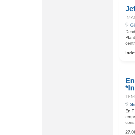
Je
IMA
Gi
Desd
Plant
centr
Inde
En
*In
TEM
Se
En T
empr
cons
27.0