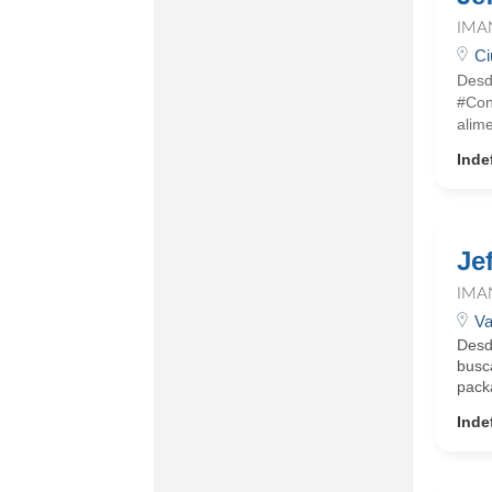
IMA
Ci
Desd
#Con
alim
Inde
Je
IMA
Va
Desd
busca
packa
Inde