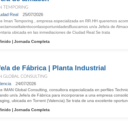
N TEMPORING
udad Real
25/07/2026
e Iman Temporing , empresa especializada en RR.HH queremos acompañ
ectamoseltalentoconlasoportunidadesBuscamos un/a Jefe/a de Almacé
entaria ubicada en las inmediaciones de Ciudad Real.Se trata
finido
Jornada Completa
fe/a de Fábrica | Planta Industrial
N GLOBAL CONSULTING
lencia
24/07/2026
e IMAN Global Consulting, consultora especializada en perfiles Techn
ndo un/a Jefe/a de Fábrica para incorporarse a una empresa consolidad
ging, ubicada en Torrent (Valencia).Se trata de una excelente oportuni
finido
Jornada Completa