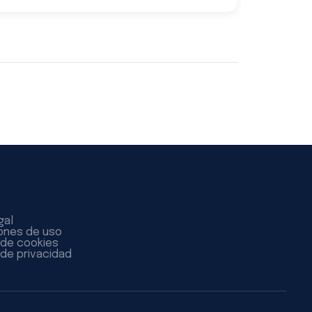
gal
ones de uso
a de cookies
 de privacidad