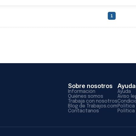
1
Sobre nosotros
Ayuda
Información
Ayuda
Quiénes somos
Aviso le
Trabaja con nosotros
Condici
Blog de Trabajos.com
Polític
Contáctanos
Política