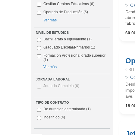
Gestión Centros Educativos
(6)
Ca
Desd
Operario de Producción
(5)
abrim
Ver más
fabri
60.0
NIVEL DE ESTUDIOS
Bachillerato o equivalente
(1)
Graduado Escolar/Primarios
(1)
Formación Profesional grado superior
Op
(1)
Ver más
CRI
Có
JORNADA LABORAL
Desd
Jornada Completa
(6)
impo
ave,
TIPO DE CONTRATO
18.0
De duracion determinada
(1)
Indefinido
(4)
Je