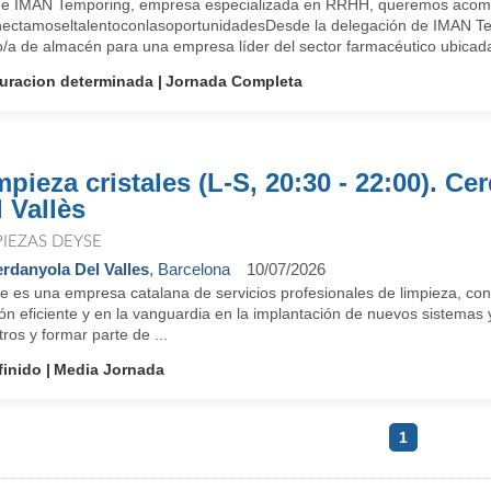
e IMAN Temporing, empresa especializada en RRHH, queremos acompañ
ectamoseltalentoconlasoportunidadesDesde la delegación de IMAN Te
/a de almacén para una empresa líder del sector farmacéutico ubicada 
uracion determinada
Jornada Completa
mpieza cristales (L-S, 20:30 - 22:00). Ce
l Vallès
PIEZAS DEYSE
rdanyola Del Valles
, Barcelona
10/07/2026
e es una empresa catalana de servicios profesionales de limpieza, con
ón eficiente y en la vanguardia en la implantación de nuevos sistemas 
ros y formar parte de ...
finido
Media Jornada
1