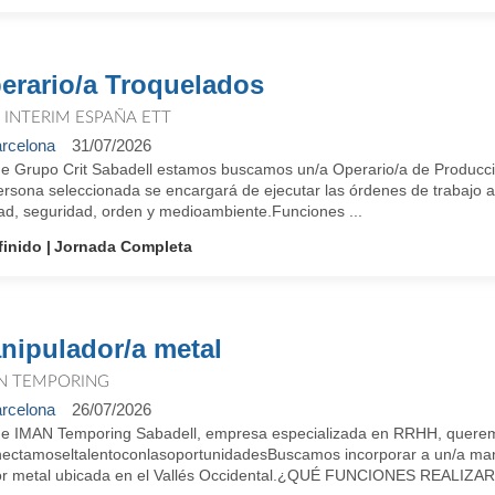
erario/a Troquelados
T INTERIM ESPAÑA ETT
rcelona
31/07/2026
e Grupo Crit Sabadell estamos buscamos un/a Operario/a de Producció
ersona seleccionada se encargará de ejecutar las órdenes de trabajo 
dad, seguridad, orden y medioambiente.Funciones ...
finido
Jornada Completa
nipulador/a metal
N TEMPORING
rcelona
26/07/2026
e IMAN Temporing Sabadell, empresa especializada en RRHH, queremos
ectamoseltalentoconlasoportunidadesBuscamos incorporar a un/a man
or metal ubicada en el Vallés Occidental.¿QUÉ FUNCIONES REALIZARÁ