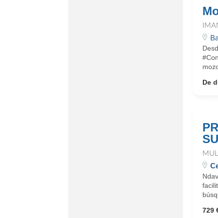
Mo
IMA
Ba
Desd
#Con
mozo
De d
PR
SU
MUL
Ce
Ndav
faci
búsq
729 