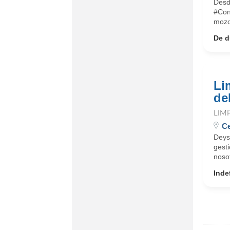
Desd
#Con
mozo
De d
Li
de
LIM
Ce
Deys
gesti
nosot
Inde