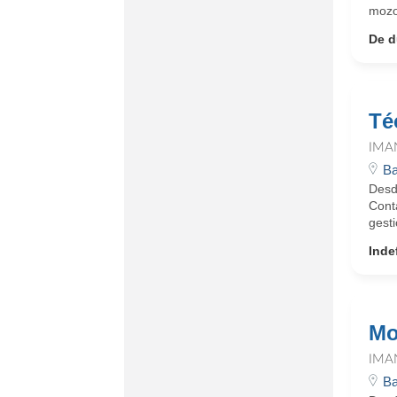
mozo
De d
Té
IMA
Ba
Desd
Cont
gesti
Inde
Mo
IMA
Ba