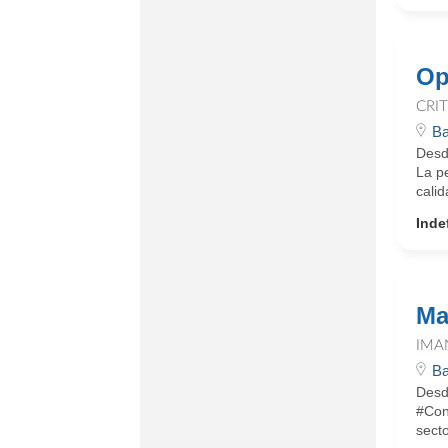
Op
CRI
Ba
Desd
La p
cali
Inde
Ma
IMA
Ba
Desd
#Con
sect