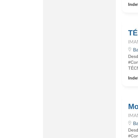
Inde
TÉ
IMA
Ba
Desd
#Con
TÉCN
Inde
Mo
IMA
Ba
Desd
#Con