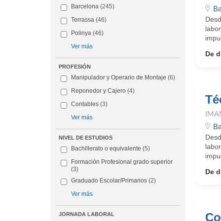
Barcelona
(245)
Ba
Desd
Terrassa
(46)
labo
Polinya
(46)
impu
Ver más
De d
PROFESIÓN
Manipulador y Operario de Montaje
(6)
Reponedor y Cajero
(4)
Té
Contables
(3)
IMA
Ver más
Ba
Desd
NIVEL DE ESTUDIOS
labo
Bachillerato o equivalente
(5)
impu
Formación Profesional grado superior
(3)
De d
Graduado Escolar/Primarios
(2)
Ver más
Co
JORNADA LABORAL