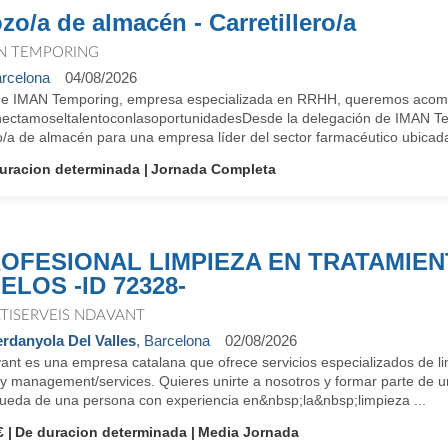
zo/a de almacén - Carretillero/a
N TEMPORING
rcelona
04/08/2026
e IMAN Temporing, empresa especializada en RRHH, queremos acompañ
ectamoseltalentoconlasoportunidadesDesde la delegación de IMAN Te
/a de almacén para una empresa líder del sector farmacéutico ubicada 
uracion determinada
Jornada Completa
OFESIONAL LIMPIEZA EN TRATAMIEN
ELOS -ID 72328-
TISERVEIS NDAVANT
rdanyola Del Valles
, Barcelona
02/08/2026
ant es una empresa catalana que ofrece servicios especializados de li
lity management/services. Quieres unirte a nosotros y formar parte 
ueda de una persona con experiencia en&nbsp;la&nbsp;limpieza ...
€
De duracion determinada
Media Jornada