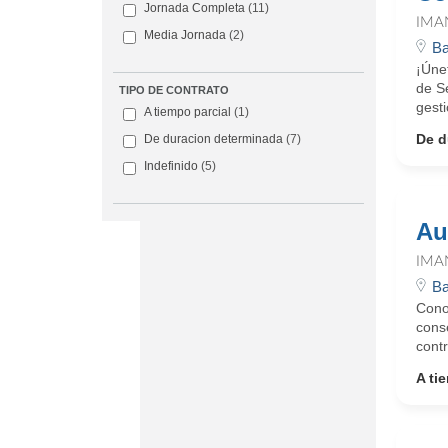
Jornada Completa
(11)
IMA
Media Jornada
(2)
Ba
¡Úne
de Se
TIPO DE CONTRATO
gesti
A tiempo parcial
(1)
De d
De duracion determinada
(7)
Indefinido
(5)
Au
IMA
Ba
Cono
conse
contr
A ti