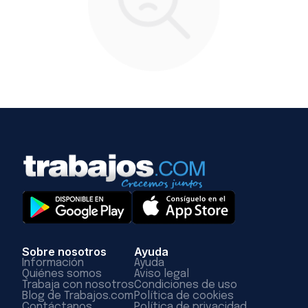
Sobre nosotros
Ayuda
Información
Ayuda
Quiénes somos
Aviso legal
Trabaja con nosotros
Condiciones de uso
Blog de Trabajos.com
Política de cookies
Contáctanos
Política de privacidad