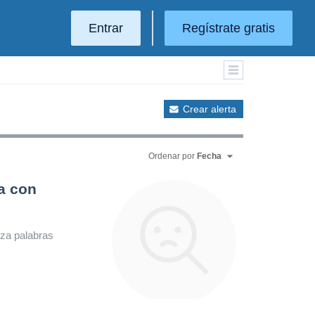
Entrar
Regístrate gratis
Crear alerta
Ordenar por
Fecha
a con
iza palabras