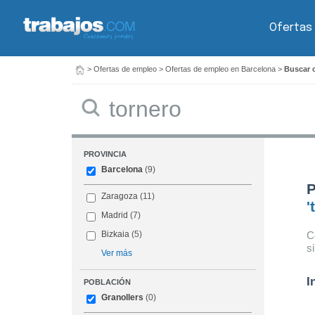
Ofertas
>
Ofertas de empleo
>
Ofertas de empleo en Barcelona
>
Buscar o
Buscar
PROVINCIA
Barcelona
(9)
P
Zaragoza
(11)
'
Madrid
(7)
C
Bizkaia
(5)
s
Ver más
I
POBLACIÓN
Granollers
(0)