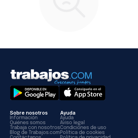
Sobre nosotros
Ayuda
Información
Ayuda
Quiénes somos
Aviso legal
Trabaja con nosotros
Condiciones de uso
Blog de Trabajos.com
Política de cookies
Contáctanos
Política de privacidad