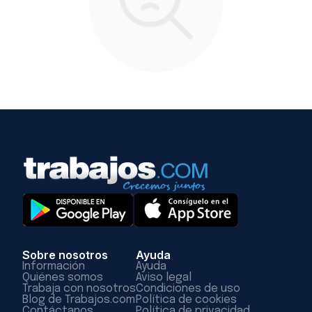
Sobre nosotros
Ayuda
Información
Ayuda
Quiénes somos
Aviso legal
Trabaja con nosotros
Condiciones de uso
Blog de Trabajos.com
Política de cookies
Contáctanos
Política de privacidad