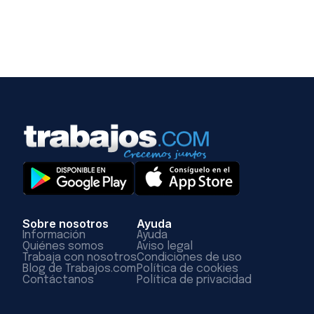
Sobre nosotros
Ayuda
Información
Ayuda
Quiénes somos
Aviso legal
Trabaja con nosotros
Condiciones de uso
Blog de Trabajos.com
Política de cookies
Contáctanos
Política de privacidad