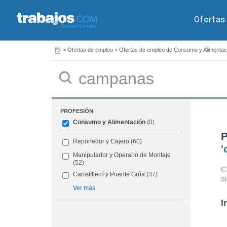
Ofertas
>
Ofertas de empleo
>
Ofertas de empleo de Consumo y Alimentac
Buscar
PROFESIÓN
Consumo y Alimentación
(0)
P
Reponedor y Cajero
(60)
'
Manipulador y Operario de Montaje
(52)
C
Carretillero y Puente Grúa
(37)
s
Ver más
I