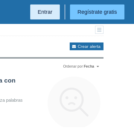
Entrar
Regístrate gratis
Crear alerta
Ordenar por
Fecha
a con
iza palabras