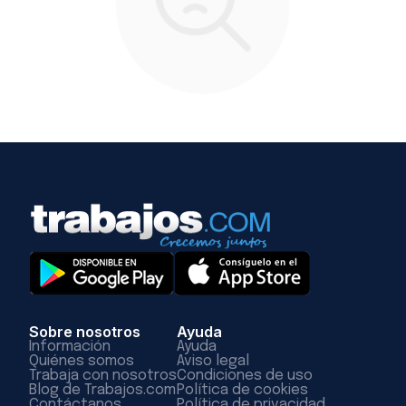
Sobre nosotros
Ayuda
Información
Ayuda
Quiénes somos
Aviso legal
Trabaja con nosotros
Condiciones de uso
Blog de Trabajos.com
Política de cookies
Contáctanos
Política de privacidad