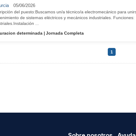
rcia
05/06/2026
ipción del puesto:Buscamos un/a técnico/a electromecánico para unirse
nimiento de sistemas eléctricos y mecánicos industriales. Funciones: 
triales.Instalación ...
uracion determinada
Jornada Completa
1
Sobre nosotros
Ayuda