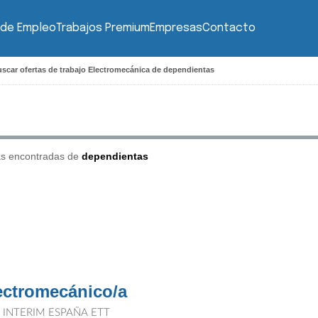
 de Empleo
Trabajos Premium
Empresas
Contacto
scar ofertas de trabajo Electromecánica de dependientas
as encontradas de
dependientas
ectromecánico/a
T INTERIM ESPAÑA ETT