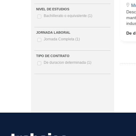
Mu
NIVEL DE ESTUDIOS
Descr
Bachillerato o equivalente
(1)
mante
indus
De d
JORNADA LABORAL
Jornada Completa
(1)
TIPO DE CONTRATO
De duracion determinada
(1)