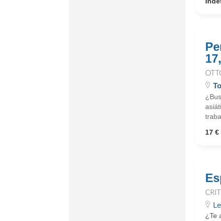
Inde
Pe
17
OTT
T
¿Bus
asiá
traba
17 € 
Es
CRI
Le
¿Te a