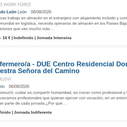
O WORK FORCE
odo León
León
06/08/2026
as trabajo en almacén en el extranjero con alojamiento incluido y con
 mundial en logística, necesita operarios de almacén en los Países Baj
iciones que van mucho más ...
- 16 €
Indefinido
Jornada Intensiva
fermero/a - DUE Centro Residencial D
estra Señora del Camino
USVI
ón
06/08/2026
omusVi, cuidar es compartir humanidad, es crecer como profesional y f
Buscamos profesionales que quieran ejercer con vocación, en un entorn
an parte de cada jornada.¿Por qué ...
finido
Jornada Indiferente