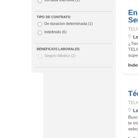
Jornada Intensiva
(1)
En
TIPO DE CONTRATO
Se
De duracion determinada
(1)
TEL
Indefinido
(6)
L
¿Tien
TELI
BENEFICIOS LABORALES
super
Seguro Médico
(2)
Inde
Té
TEL
L
Busc
te in
sele