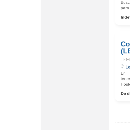
Busc
para 
Inde
Co
(L
TEM
L
En T
tene
Hoste
De d