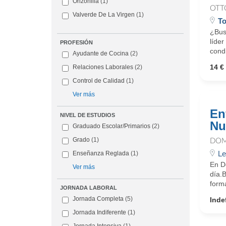
Onzonilla
(1)
OTT
Valverde De La Virgen
(1)
T
¿Busc
líder
PROFESIÓN
cond
Ayudante de Cocina
(2)
14 € 
Relaciones Laborales
(2)
Control de Calidad
(1)
Ver más
En
NIVEL DE ESTUDIOS
Nu
Graduado Escolar/Primarios
(2)
Grado
(1)
DOM
Le
Enseñanza Reglada
(1)
En D
Ver más
día.
form
JORNADA LABORAL
Jornada Completa
(5)
Inde
Jornada Indiferente
(1)