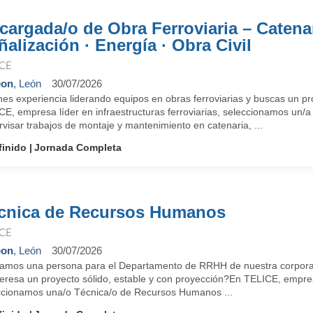
cargada/o de Obra Ferroviaria – Catenar
ñalización · Energía · Obra Civil
ICE
eon
, León
30/07/2026
es experiencia liderando equipos en obras ferroviarias y buscas un pr
CE, empresa líder en infraestructuras ferroviarias, seleccionamos un/
visar trabajos de montaje y mantenimiento en catenaria, ...
finido
Jornada Completa
cnica de Recursos Humanos
ICE
eon
, León
30/07/2026
amos una persona para el Departamento de RRHH de nuestra corpora
teresa un proyecto sólido, estable y con proyección?En TELICE, empresa
ccionamos una/o Técnica/o de Recursos Humanos ...