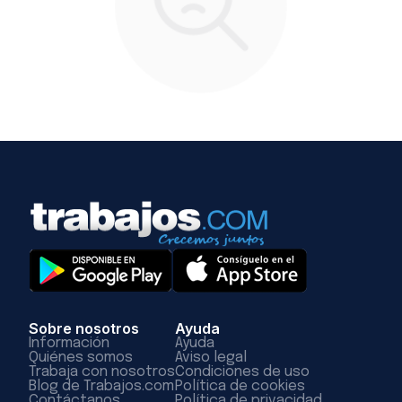
Sobre nosotros
Ayuda
Información
Ayuda
Quiénes somos
Aviso legal
Trabaja con nosotros
Condiciones de uso
Blog de Trabajos.com
Política de cookies
Contáctanos
Política de privacidad