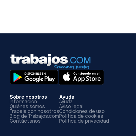
Sobre nosotros
Ayuda
Información
Ayuda
Quiénes somos
Aviso legal
Trabaja con nosotros
Condiciones de uso
Blog de Trabajos.com
Política de cookies
Contáctanos
Política de privacidad