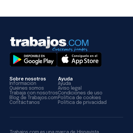
Sobre nosotros
Ayuda
Información
Ayuda
Quiénes somos
Aviso legal
Trabaja con nosotros
Condiciones de uso
Blog de Trabajos.com
Política de cookies
Contáctanos
Política de privacidad
Trabajos.com es una marca de Hispavista