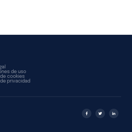
gal
ones de uso
a de cookies
 de privacidad