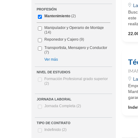
La
PROFESIÓN
Busc
Mantenimiento
(2)
este 
real
Manipulador y Operario de Montaje
(14)
22.0
Reponedor y Cajero
(9)
Transportista, Mensajero y Conductor
(7)
Ver más
Té
IMA
NIVEL DE ESTUDIOS
La
Formación Profesional grado superior
(2)
Empre
Mante
garan
JORNADA LABORAL
Jornada Completa
(2)
Inde
TIPO DE CONTRATO
Indefinido
(2)