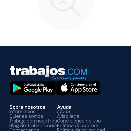
Sobre nosotros
Ayuda
Información
Ayuda
Quiénes somos
Aviso legal
Trabaja con nosotros
Condiciones de uso
Blog de Trabajos.com
Política de cookies
Contáctanos
Política de privacidad