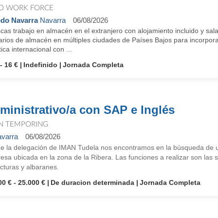
O WORK FORCE
do Navarra
Navarra
06/08/2026
as trabajo en almacén en el extranjero con alojamiento incluido y sal
arios de almacén en múltiples ciudades de Países Bajos para incorpora
tica internacional con ...
- 16 €
Indefinido
Jornada Completa
ministrativo/a con SAP e Inglés
N TEMPORING
varra
06/08/2026
e la delegación de IMAN Tudela nos encontramos en la búsqueda de un
sa ubicada en la zona de la Ribera. Las funciones a realizar son las 
cturas y albaranes.
00 € - 25.000 €
De duracion determinada
Jornada Completa