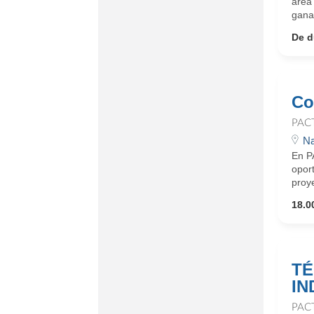
área
ganas
De d
Co
PAC
Na
En P
opor
proy
18.0
TÉ
IN
PAC