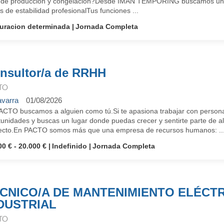
 de producción y congelación?Desde IMAN TEMPORING buscamos un/a o
 de estabilidad profesionalTus funciones ...
uracion determinada
Jornada Completa
nsultor/a de RRHH
TO
varra
01/08/2026
ACTO buscamos a alguien como tú.Si te apasiona trabajar con personas
tunidades y buscas un lugar donde puedas crecer y sentirte parte de 
ecto.En PACTO somos más que una empresa de recursos humanos: ..
00 € - 20.000 €
Indefinido
Jornada Completa
CNICO/A DE MANTENIMIENTO ELÉCT
DUSTRIAL
TO