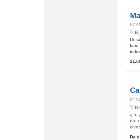
Ma
IMA
Na
Desd
labo
indus
21.0
Car
IMA
Na
¿Te 
área
comp
De d