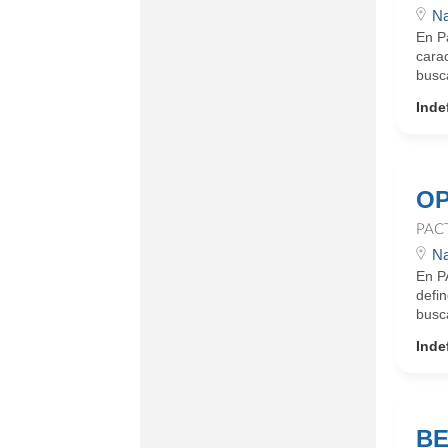
Na
En Pa
carac
busca
Inde
OP
PAC
Na
En P
defin
busc
Inde
BE