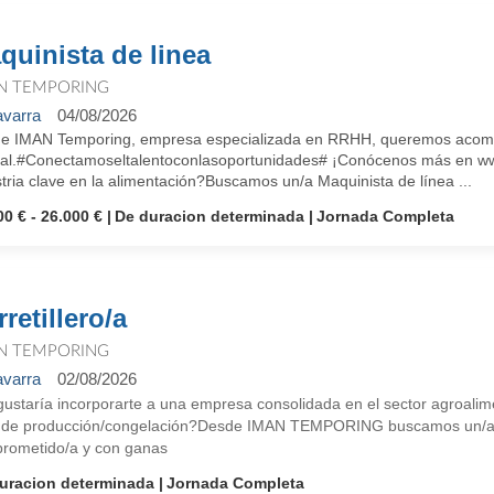
quinista de linea
N TEMPORING
varra
04/08/2026
e IMAN Temporing, empresa especializada en RRHH, queremos acompa
ral.#Conectamoseltalentoconlasoportunidades# ¡Conócenos más en ww
tria clave en la alimentación?Buscamos un/a Maquinista de línea ...
00 € - 26.000 €
De duracion determinada
Jornada Completa
retillero/a
N TEMPORING
varra
02/08/2026
gustaría incorporarte a una empresa consolidada en el sector agroalim
 de producción/congelación?Desde IMAN TEMPORING buscamos un/a carr
rometido/a y con ganas
uracion determinada
Jornada Completa