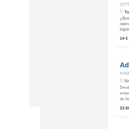
OTT
To
¿Busc
oper
logís
14 € 
Ad
IMA
Na
Desd
empre
de fa
23.5