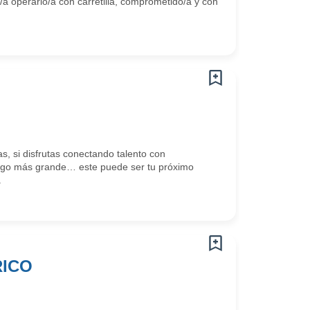
perario/a con carretilla, comprometido/a y con
, si disfrutas conectando talento con
algo más grande… este puede ser tu próximo
.
RICO