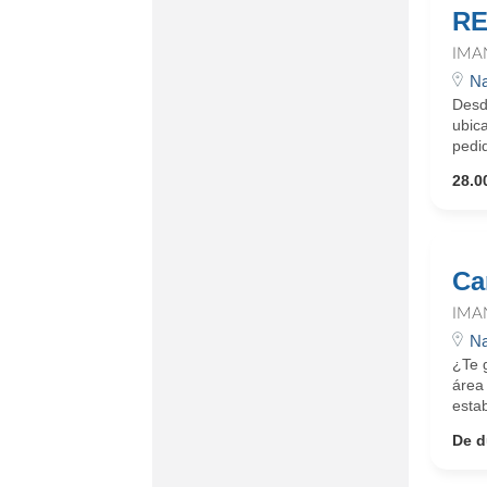
RE
IMA
Na
Desd
ubic
pedi
28.0
Ca
IMA
Na
¿Te 
área
estab
De d