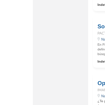
Inde
So
PAC
Na
En Pa
defin
búsq
Inde
Op
IMA
Na
¿Te 