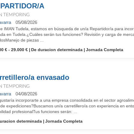
PARTIDOR/A
N TEMPORING
varra
05/08/2026
e IMAN Tudela, estamos en búsqueda de un/a Repartidor/a para incorp
ada en Tudela.¿Cuáles serán tus funciones? Revisión y carga de merca
dosManejo de piezas ...
00 € - 29.000 €
De duracion determinada
Jornada Completa
rretillero/a envasado
N TEMPORING
varra
04/08/2026
gustaría incorporarte a una empresa consolidada en el sector agroalim
 de expediciones?Buscamos un/a carretillero/a con experiencia en ent
ilidad profesionalTus funciones serán: ...
uracion determinada
Jornada Completa