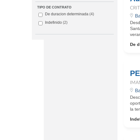
TIPO DE CONTRATO
CRI
De duracion determinada
(4)
Ba
Desd
Indefinido
(2)
Sant
veran
De d
PE
IMA
Ba
Descr
opor
la te
Inde