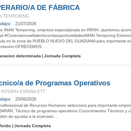
ERARIO/A DE FÁBRICA
N TEMPORING
dajoz
21/07/2026
e IMAN Temporing, empresa especializada en RRHH, queremos acompa
ral.#ConectamoseltalentoconlasoportunidadesIMAN Temporing Extre
ada en la zona de PUEBLO NUEVO DEL GUADIANA para importante emp
entación.OFRECEMOS: ...
uracion determinada
Jornada Completa
cnico/a de Programas Operativos
T INTERIM ESPAÑA ETT
dajoz
25/06/2026
 multinacional de Recursos Humanos selecciona para importante empresa
ARÁN, Técnico de programas operativos Conocimientos Técnicos y co
tión de ayudas a la inversión ...
finido
Jornada Completa