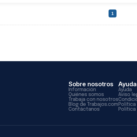
1
Sobre nosotros
Ayuda
Información
Ayuda
Quiénes somos
Aviso le
Trabaja con nosotros
Condici
Blog de Trabajos.com
Polític
Contáctanos
Política