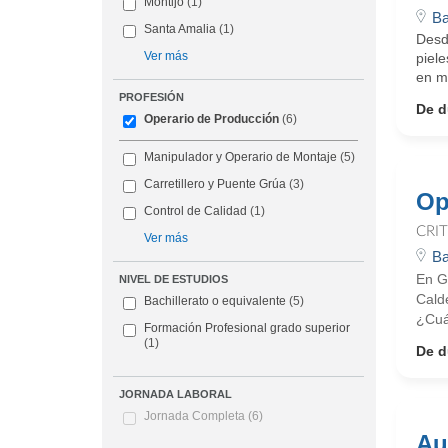
Montijo
(1)
Ba
Santa Amalia
(1)
Desd
Ver más
piele
en ma
PROFESIÓN
De d
Operario de Producción
(6)
Manipulador y Operario de Montaje
(5)
Carretillero y Puente Grúa
(3)
Op
Control de Calidad
(1)
CRI
Ver más
Ba
En G
NIVEL DE ESTUDIOS
Cald
Bachillerato o equivalente
(5)
¿Cuá
Formación Profesional grado superior
(1)
De d
JORNADA LABORAL
Jornada Completa
(6)
Au