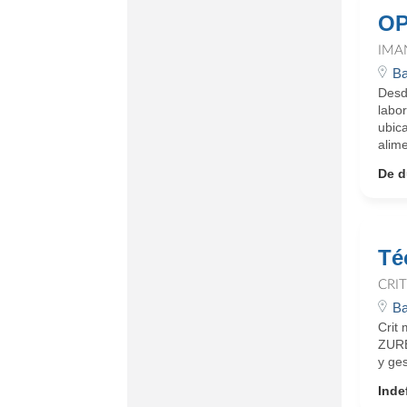
OP
IMA
Ba
Desd
labo
ubic
alim
De d
Té
CRI
Ba
Crit
ZURB
y ges
Inde