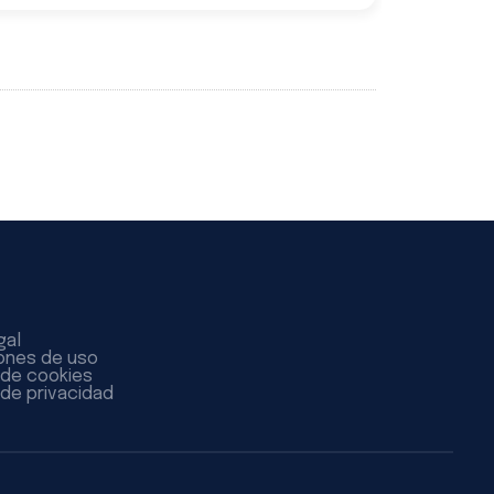
gal
ones de uso
a de cookies
 de privacidad