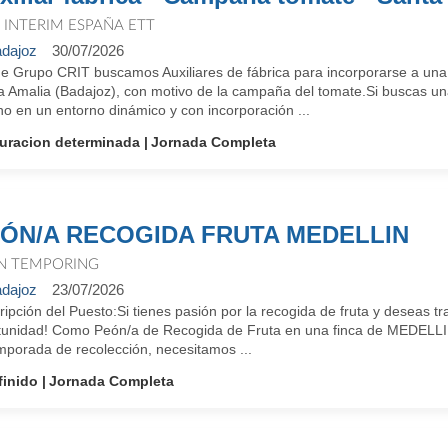
T INTERIM ESPAÑA ETT
dajoz
30/07/2026
e Grupo CRIT buscamos Auxiliares de fábrica para incorporarse a una
a Amalia (Badajoz), con motivo de la campaña del tomate.Si buscas un
o en un entorno dinámico y con incorporación ...
uracion determinada
Jornada Completa
ÓN/A RECOGIDA FRUTA MEDELLIN
N TEMPORING
dajoz
23/07/2026
ipción del Puesto:Si tienes pasión por la recogida de fruta y deseas tr
tunidad! Como Peón/a de Recogida de Fruta en una finca de MEDELLIN,
mporada de recolección, necesitamos ...
finido
Jornada Completa