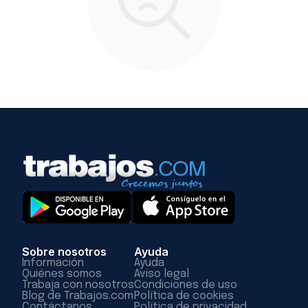
Sobre nosotros
Ayuda
Información
Ayuda
Quiénes somos
Aviso legal
Trabaja con nosotros
Condiciones de uso
Blog de Trabajos.com
Política de cookies
Contáctanos
Política de privacidad