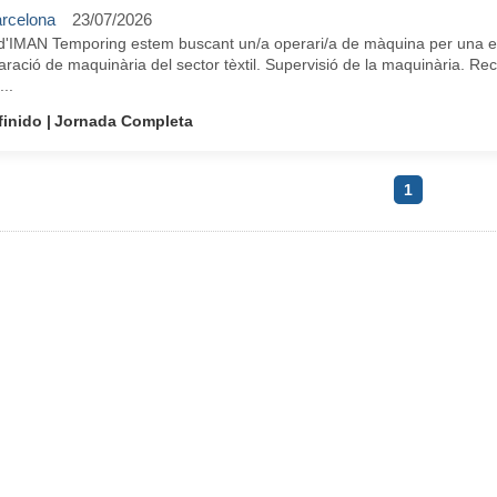
rcelona
23/07/2026
d'IMAN Temporing estem buscant un/a operari/a de màquina per una em
ració de maquinària del sector tèxtil. Supervisió de la maquinària. Reco
...
finido
Jornada Completa
1