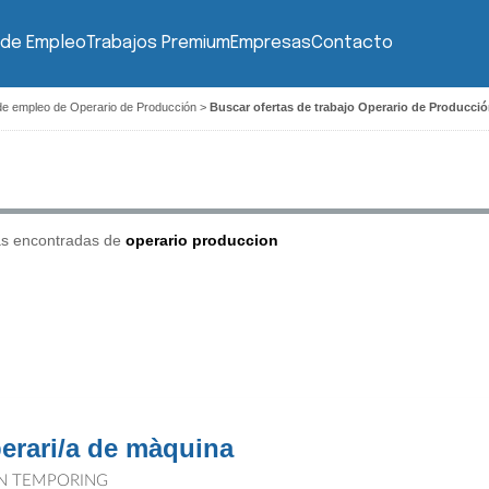
 de Empleo
Trabajos Premium
Empresas
Contacto
de empleo de Operario de Producción
>
Buscar ofertas de trabajo Operario de Producci
as encontradas de
operario produccion
erari/a de màquina
N TEMPORING