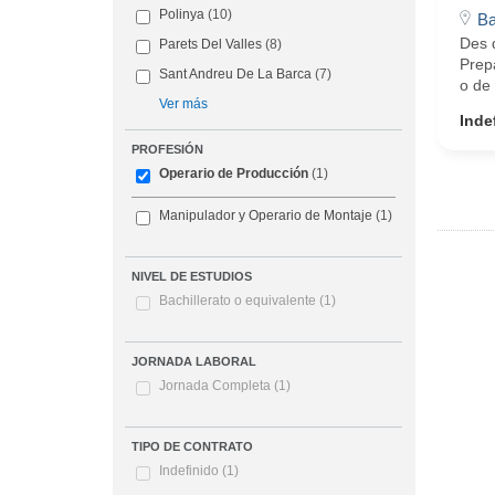
Polinya
(10)
Ba
Des 
Parets Del Valles
(8)
Prepa
Sant Andreu De La Barca
(7)
o de 
Ver más
Inde
PROFESIÓN
Operario de Producción
(1)
Manipulador y Operario de Montaje
(1)
NIVEL DE ESTUDIOS
Bachillerato o equivalente
(1)
JORNADA LABORAL
Jornada Completa
(1)
TIPO DE CONTRATO
Indefinido
(1)