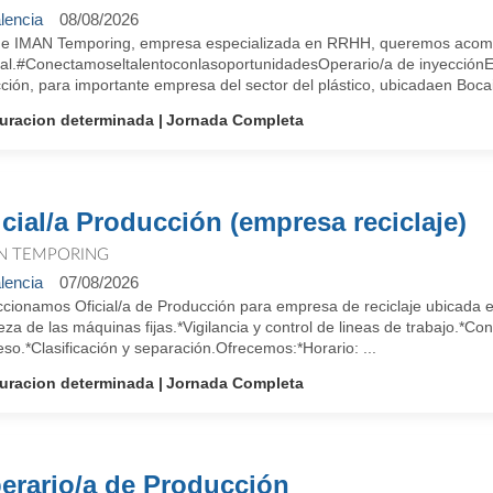
lencia
08/08/2026
e IMAN Temporing, empresa especializada en RRHH, queremos acompa
ral.#ConectamoseltalentoconlasoportunidadesOperario/a de inyecciónE
ción, para importante empresa del sector del plástico, ubicadaen Bocai
uracion determinada
Jornada Completa
icial/a Producción (empresa reciclaje)
N TEMPORING
lencia
07/08/2026
ccionamos Oficial/a de Producción para empresa de reciclaje ubicada 
eza de las máquinas fijas.*Vigilancia y control de lineas de trabajo.*Con
so.*Clasificación y separación.Ofrecemos:*Horario: ...
uracion determinada
Jornada Completa
erario/a de Producción