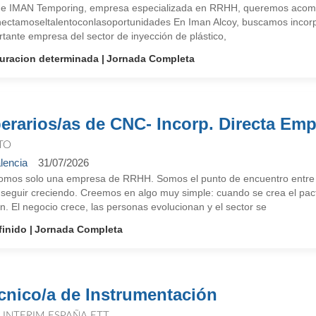
e IMAN Temporing, empresa especializada en RRHH, queremos acompañ
ectamoseltalentoconlasoportunidades En Iman Alcoy, buscamos incorpo
tante empresa del sector de inyección de plástico,
uracion determinada
Jornada Completa
erarios/as de CNC- Incorp. Directa Em
TO
lencia
31/07/2026
omos solo una empresa de RRHH. Somos el punto de encuentro entre p
 seguir creciendo. Creemos en algo muy simple: cuando se crea el pact
. El negocio crece, las personas evolucionan y el sector se
finido
Jornada Completa
cnico/a de Instrumentación
T INTERIM ESPAÑA ETT