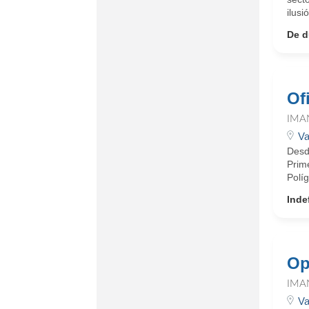
ilusi
De d
Of
IMA
Va
Desde
Prime
Políg
Inde
Op
IMA
Va