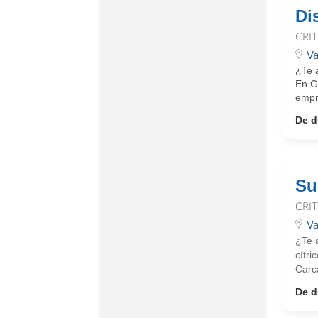
Di
CRI
Va
¿Te 
En G
empre
De d
Su
CRI
Va
¿Te a
cítri
Carc
De d