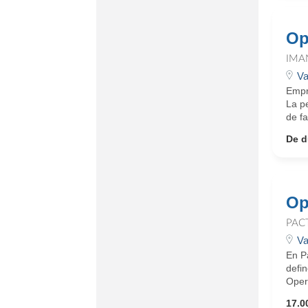
Op
IMA
Va
Empre
La p
de fa
De d
Op
PAC
Va
En Pa
defin
Opera
17.0