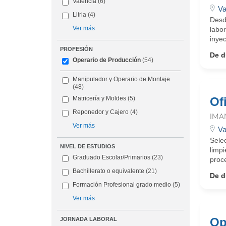
Valencia
(6)
Va
Lliria
(4)
Desd
Ver más
labo
inyec
PROFESIÓN
De d
Operario de Producción
(54)
Manipulador y Operario de Montaje
(48)
Of
Matricería y Moldes
(5)
Reponedor y Cajero
(4)
IMA
Ver más
Va
Sele
NIVEL DE ESTUDIOS
limpi
Graduado Escolar/Primarios
(23)
proce
Bachillerato o equivalente
(21)
De d
Formación Profesional grado medio
(5)
Ver más
Op
JORNADA LABORAL