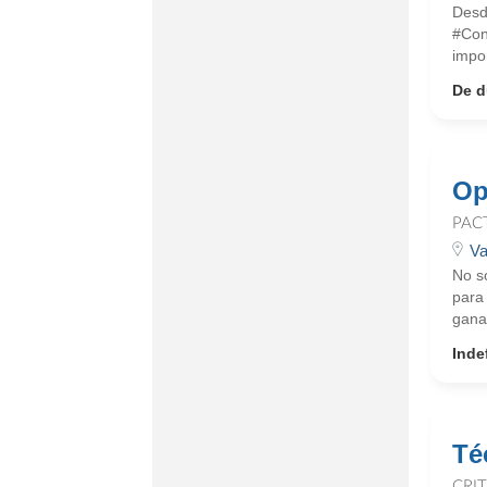
Desd
#Con
impor
De d
Op
PAC
Va
No s
para
ganan
Inde
Té
CRI