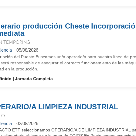
erario producción Cheste Incorporaci
mediata
N TEMPORING
lencia
05/08/2026
ipción del Puesto:Buscamos un/a operario/a para nuestra línea de prod
l será responsable de asegurar el correcto funcionamiento de las máqu
ad en la producción.
finido
Jornada Completa
ERARIO/A LIMPIEZA INDUSTRIAL
TO
lencia
02/08/2026
ACTO ETT seleccionamos OPERARIO/A DE LIMPIEZA INDUSTRIAL para 
or alimentario ubicada en la zona de FOIOS.En Pacto somos especialis