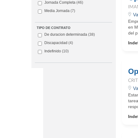
Jornada Completa
(46)
IMA
Media Jornada
(7)
Va
Empre
en M
TIPO DE CONTRATO
del p
De duracion determinada
(38)
Inde
Discapacidad
(4)
Indefinido
(10)
Op
CRI
Va
Esta
tarea
respo
Inde