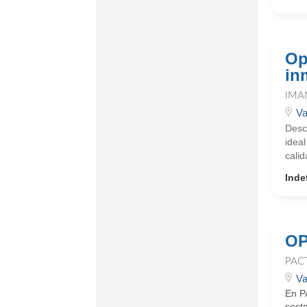
Op
in
IMA
Va
Descr
idea
calid
Inde
OP
PAC
Va
En P
sect