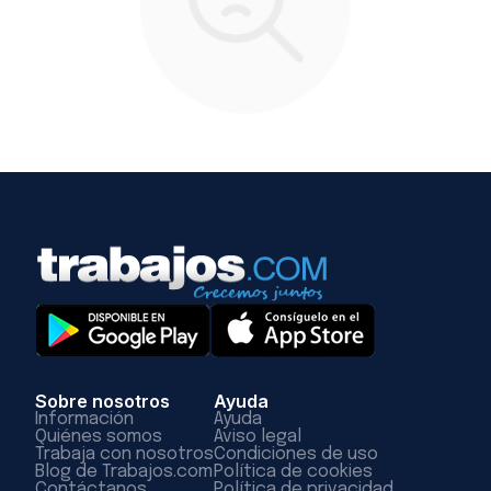
Sobre nosotros
Ayuda
Información
Ayuda
Quiénes somos
Aviso legal
Trabaja con nosotros
Condiciones de uso
Blog de Trabajos.com
Política de cookies
Contáctanos
Política de privacidad