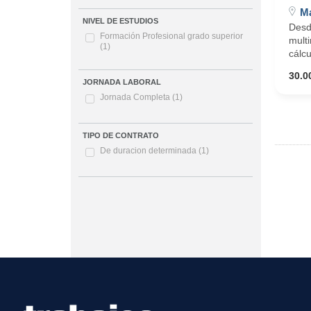
Ma
NIVEL DE ESTUDIOS
Desd
Formación Profesional grado superior
multi
(1)
cálcu
30.0
JORNADA LABORAL
Jornada Completa
(1)
TIPO DE CONTRATO
De duracion determinada
(1)