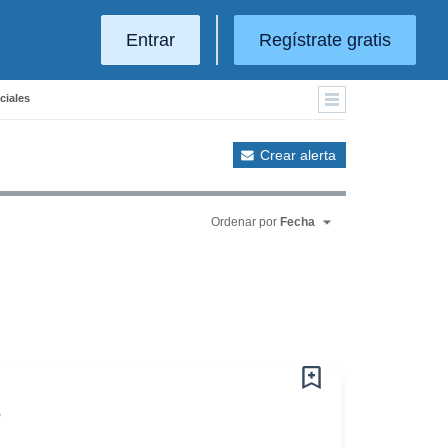
Entrar
Regístrate gratis
ciales
Crear alerta
Ordenar por
Fecha
s