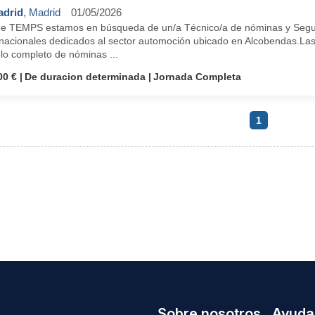
drid
, Madrid
01/05/2026
e TEMPS estamos en búsqueda de un/a Técnico/a de nóminas y Seguro
nacionales dedicados al sector automoción ubicado en Alcobendas.Las f
lo completo de nóminas ...
00 €
De duracion determinada
Jornada Completa
1
Sobre nosotros
Ayuda