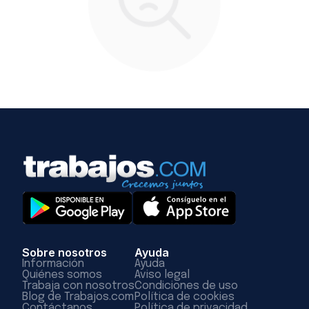
Sobre nosotros
Ayuda
Información
Ayuda
Quiénes somos
Aviso legal
Trabaja con nosotros
Condiciones de uso
Blog de Trabajos.com
Política de cookies
Contáctanos
Política de privacidad