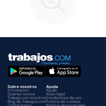
Sobre nosotros
Ayuda
Información
Ayuda
Quiénes somos
Aviso legal
Trabaja con nosotros
Condiciones de uso
Blog de Trabajos.com
Política de cookies
Contáctanos
Política de privacidad