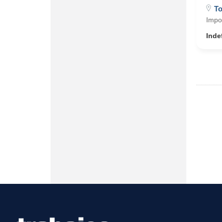
To
Impor
Inde