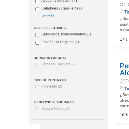
Ayudante de Cocina
(1)
OTT
Celadores y Camilleros
(1)
To
Ver más
¿Bus
asiá
NIVEL DE ESTUDIOS
traba
Graduado Escolar/Primarios
(1)
17 € 
Enseñanza Reglada
(1)
JORNADA LABORAL
Pe
Jornada Completa
(2)
Al
TIPO DE CONTRATO
OTT
Indefinido
(2)
To
¿Bus
ofrec
BENEFICIOS LABORALES
carre
Seguro Médico
(2)
16 € 