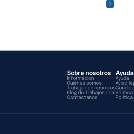
1
Sobre nosotros
Ayuda
Información
Ayuda
Quiénes somos
Aviso le
Trabaja con nosotros
Condici
Blog de Trabajos.com
Polític
Contáctanos
Política