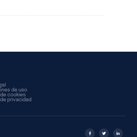
gal
ones de uso
a de cookies
 de privacidad