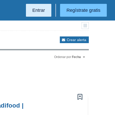
Entrar
Regístrate gratis
Crear alerta
Ordenar por
Fecha
difood |