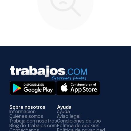
Sobre nosotros
Ayuda
Información
Ayuda
Quiénes somos
Aviso legal
Trabaja con nosotros
Condiciones de uso
Blog de Trabajos.com
Política de cookies
Contáctanos
Política de privacidad