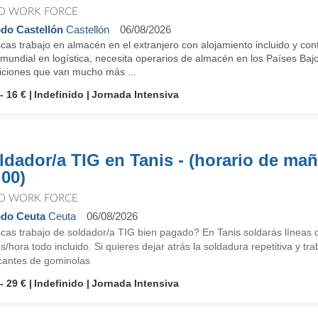
O WORK FORCE
do Castellón
Castellón
06/08/2026
as trabajo en almacén en el extranjero con alojamiento incluido y con
 mundial en logística, necesita operarios de almacén en los Países Baj
iciones que van mucho más ...
- 16 €
Indefinido
Jornada Intensiva
ldador/a TIG en Tanis - (horario de mañ
:00)
O WORK FORCE
do Ceuta
Ceuta
06/08/2026
cas trabajo de soldador/a TIG bien pagado? En Tanis soldarás líneas 
s/hora todo incluido. Si quieres dejar atrás la soldadura repetitiva y t
icantes de gominolas
- 29 €
Indefinido
Jornada Intensiva