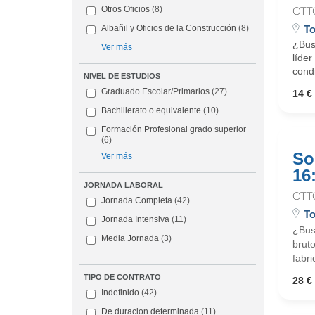
Otros Oficios
(8)
OTT
To
Albañil y Oficios de la Construcción
(8)
¿Busc
Ver más
líder
cond
NIVEL DE ESTUDIOS
Graduado Escolar/Primarios
(27)
14 € 
Bachillerato o equivalente
(10)
Formación Profesional grado superior
(6)
So
Ver más
16
JORNADA LABORAL
OTT
Jornada Completa
(42)
To
Jornada Intensiva
(11)
¿Bus
Media Jornada
(3)
bruto
fabr
TIPO DE CONTRATO
28 € 
Indefinido
(42)
De duracion determinada
(11)