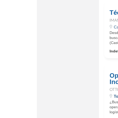
Té
IMA
Ca
Desd
busc
(Cast
Inde
Op
In
OTT
To
¿Busc
oper
logís