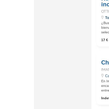
in
OTT
To
¿Busc
bienv
selec
17 € 
Ch
IMA
Ca
En I
enca
entre
Inde