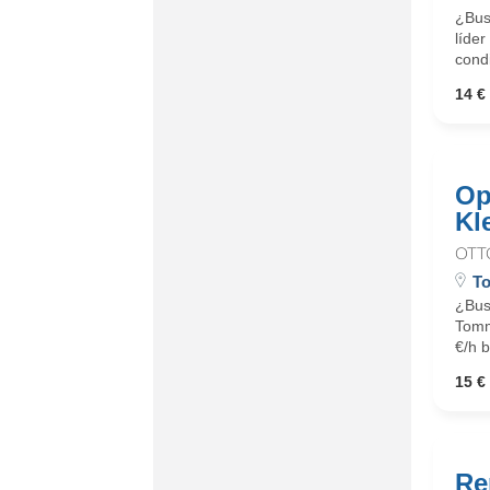
¿Busc
líder
cond
14 € 
Op
Kl
OTT
To
¿Bus
Tommy
€/h b
15 € 
Re