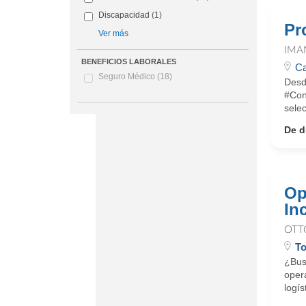
Discapacidad
(1)
Pr
Ver más
IMA
BENEFICIOS LABORALES
Ca
Seguro Médico
(18)
Desd
#Con
sele
De d
Op
In
OTT
To
¿Busc
oper
logís