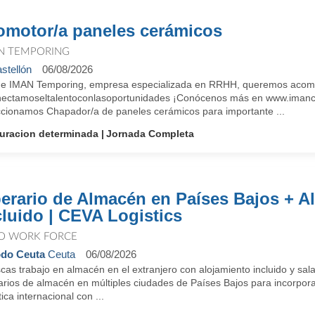
omotor/a paneles cerámicos
N TEMPORING
stellón
06/08/2026
e IMAN Temporing, empresa especializada en RRHH, queremos acompañ
ectamoseltalentoconlasoportunidades ¡Conócenos más en www.imancorp
ccionamos Chapador/a de paneles cerámicos para importante ...
uracion determinada
Jornada Completa
erario de Almacén en Países Bajos + A
cluido | CEVA Logistics
O WORK FORCE
do Ceuta
Ceuta
06/08/2026
as trabajo en almacén en el extranjero con alojamiento incluido y sal
arios de almacén en múltiples ciudades de Países Bajos para incorpora
tica internacional con ...