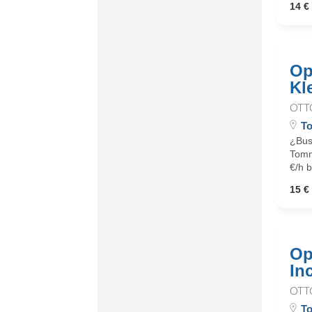
14 € 
Op
Kl
OTT
To
¿Bus
Tommy
€/h b
15 € 
Op
In
OTT
To