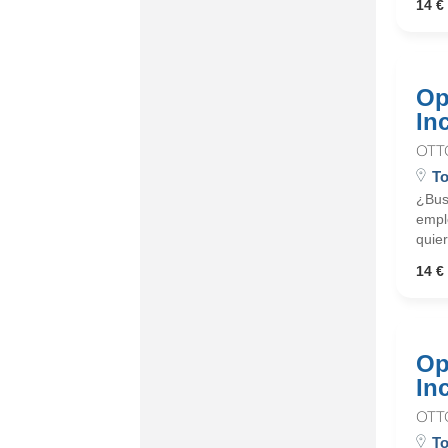
14 € 
Op
In
OTT
To
¿Busc
emple
quier
14 € 
Op
In
OTT
To