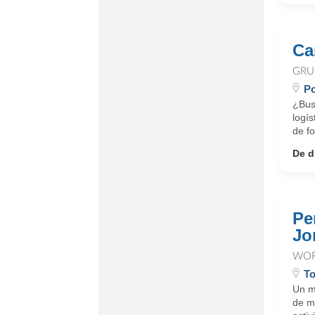
Ca
GRU
Po
¿Bus
logís
de fo
De d
Pe
Jo
WOR
To
Un mu
de m