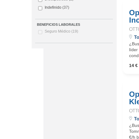
Indefinido
(37)
Op
In
BENEFICIOS LABORALES
OTT
Seguro Médico
(19)
To
¿Busc
líder
cond
14 € 
Op
Kl
OTT
To
¿Bus
Tommy
€/h b