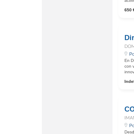
activ
650 
Di
DOM
Po
En D
con 
innov
Inde
CO
IMA
Po
Desd