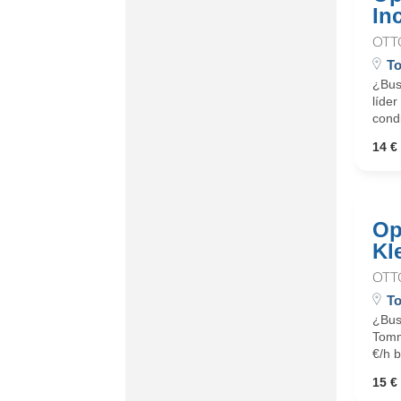
In
OTT
To
¿Busc
líder
cond
14 € 
Op
Kl
OTT
To
¿Bus
Tommy
€/h b
15 € 