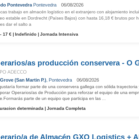
do Pontevedra
Pontevedra
06/08/2026
as trabajo en almacén logístico en el extranjero con alojamiento incl
o estable en Dordrecht (Países Bajos) con hasta 16,18 € brutos por ho
es dar el salto a
- 17 €
Indefinido
Jornada Intensiva
erarios/as producción conservera - O
PO ADECCO
Grove (San Martin P.)
, Pontevedra
06/08/2026
gustaría formar parte de una conservera gallega con sólida trayector
rporar Operarios/as de Producción para reforzar el equipo de una emp
.Formarás parte de un equipo que participa en las ...
uracion determinada
Jornada Completa
erario/a de Almacén GXO Logistics + A