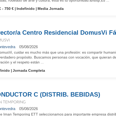
idad, rodeado de arte y cultura, esta es tu oportunidad.&nbsp;Es ...
€ - 750 €
Indefinido
Media Jornada
rector/a Centro Residencial DomusVi F
USVI
ntevedra
05/08/2026
omusVi, cuidar es mucho más que una profesión: es compartir humanid
verdadero propósito. Buscamos personas con vocación, que quieran des
ación y el respeto están ...
finido
Jornada Completa
NDUCTOR C (DISTRIB. BEBIDAS)
N TEMPORING
ntevedra
05/08/2026
e Iman Temporing ETT seleccionamos para importante empresa distrib