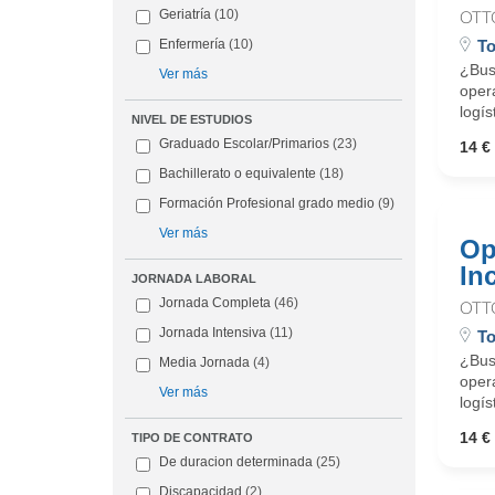
Geriatría
(10)
OTT
To
Enfermería
(10)
¿Busc
Ver más
oper
logís
NIVEL DE ESTUDIOS
Graduado Escolar/Primarios
(23)
14 € 
Bachillerato o equivalente
(18)
Formación Profesional grado medio
(9)
Ver más
Op
In
JORNADA LABORAL
Jornada Completa
(46)
OTT
Jornada Intensiva
(11)
To
¿Busc
Media Jornada
(4)
oper
Ver más
logís
14 € 
TIPO DE CONTRATO
De duracion determinada
(25)
Discapacidad
(2)