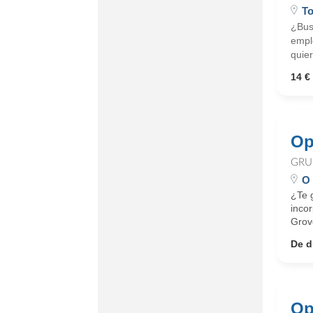
To
¿Busc
emple
quier
14 € 
Op
GRU
O 
¿Te 
inco
Grove
De d
Op