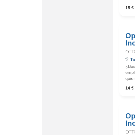
15 € 
Op
In
OTT
To
¿Busc
emple
quier
14 € 
Op
In
OTT