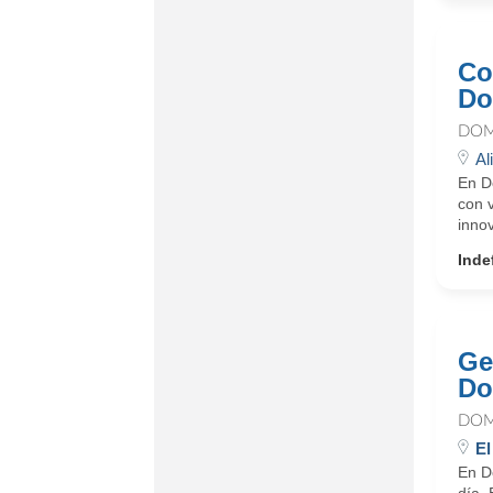
Co
Do
DOM
Al
En D
con 
innov
Inde
Ge
Do
DOM
El
En D