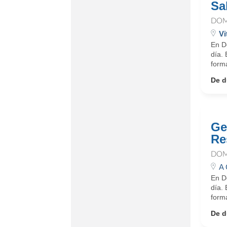
Sa
DOM
Vi
En D
día.
form
De d
Ge
Re
DOM
A 
En D
día.
form
De d