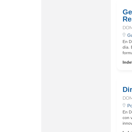
Ge
Re
DOM
Gu
En D
día.
form
Inde
Di
DOM
Po
En D
con 
innov