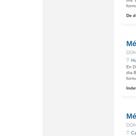
día.
form
De d
Mé
DOM
Hu
En D
día.
form
Inde
Mé
DOM
Ca