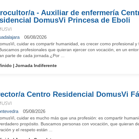
rocultor/a - Auxiliar de enfermería Cent
sidencial DomusVi Princesa de Eboli
USVI
adalajara
06/08/2026
omusVi, cuidar es compartir humanidad, es crecer como profesional y f
 Buscamos profesionales que quieran ejercer con vocación, en un entorn
an parte de cada jornada.¿Por ...
finido
Jornada Indiferente
rector/a Centro Residencial DomusVi F
USVI
ntevedra
05/08/2026
omusVi, cuidar es mucho más que una profesión: es compartir humanid
verdadero propósito. Buscamos personas con vocación, que quieran des
ación y el respeto están ...