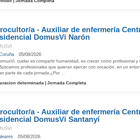
finido
Jornada Completa
rocultor/a - Auxiliar de enfermería Cent
sidencial DomusVi Narón
USVI
Coruña
05/08/2026
omusVi, cuidar es compartir humanidad, es crecer como profesional y f
 Buscamos profesionales que quieran ejercer con vocación, en un entorn
an parte de cada jornada.¿Por ...
uracion determinada
Jornada Completa
rocultor/a - Auxiliar de enfermería Cent
sidencial DomusVi Santanyí
USVI
leares
05/08/2026