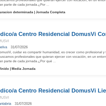
 Buscamos profesionales que quieran ejercer con vocación, en un entorn
an parte de cada jornada.¿Por ...
uracion determinada
Jornada Completa
dico/a Centro Residencial DomusVi C
USVI
elva
31/07/2026
omusVi, cuidar es compartir humanidad, es crecer como profesional y f
Buscamos profesionales que quieran ejercer con vocación, en un entorn
an parte de cada jornada.¿Por qué ...
finido
Media Jornada
dico/a Centro Residencial DomusVi Li
USVI
ntabria
31/07/2026