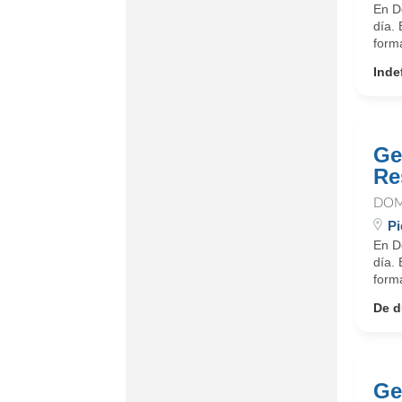
En D
día.
form
Inde
Ge
Re
DOM
Pi
En D
día.
form
De d
Ge