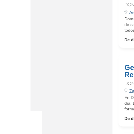
DOM
As
Domu
de sa
todo
De d
Ge
Re
DOM
Z
En D
día.
form
De d