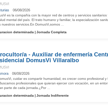
USVI
turias
06/08/2026
sVi es la compañía con la mayor red de centros y servicios sanitarios
lud mental del país. El trato humano y familiar, la especialización sanit
s nuestros servicios.En DomusVi,somos ...
uracion determinada
Jornada Completa
rocultor/a - Auxiliar de enfermería Cent
sidencial DomusVi Villaralbo
USVI
amora
06/08/2026
omusVi, cuidar es compartir humanidad, es crecer como profesional y f
 Buscamos profesionales que quieran ejercer con vocación, en un entorn
an parte de cada jornada.¿Por ...
uracion determinada
Jornada Indiferente