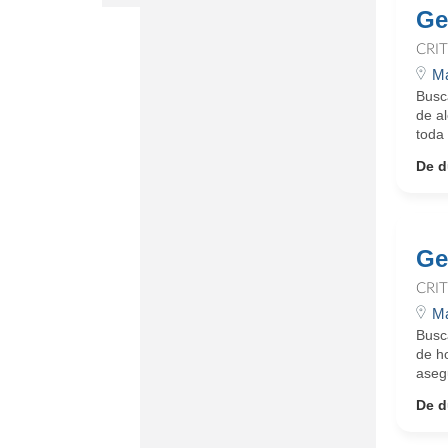
Ge
CRI
Ma
Busc
de a
toda 
De d
Ge
CRI
Ma
Busc
de h
asegu
De d