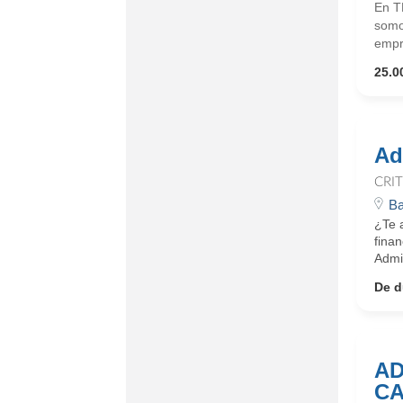
En T
somo
empr
25.0
Ad
CRI
Ba
¿Te a
fina
Admin
De d
AD
CA