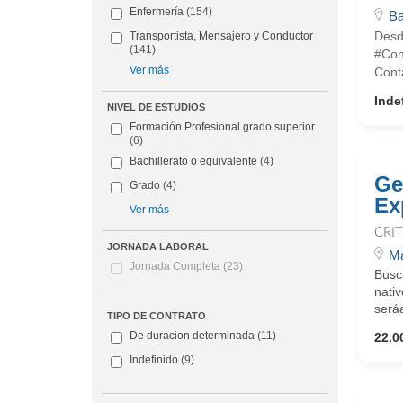
Enfermería
(154)
Ba
Desd
Transportista, Mensajero y Conductor
(141)
#Con
Ver más
Cont
Inde
NIVEL DE ESTUDIOS
Formación Profesional grado superior
(6)
Bachillerato o equivalente
(4)
Ge
Grado
(4)
Ex
Ver más
CRI
JORNADA LABORAL
Ma
Jornada Completa
(23)
Busc
nativ
seráa
TIPO DE CONTRATO
De duracion determinada
(11)
22.0
Indefinido
(9)