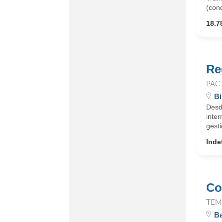
(con
18.7
Re
PAC
Bi
Desd
inter
gesti
Inde
Co
TEM
Ba