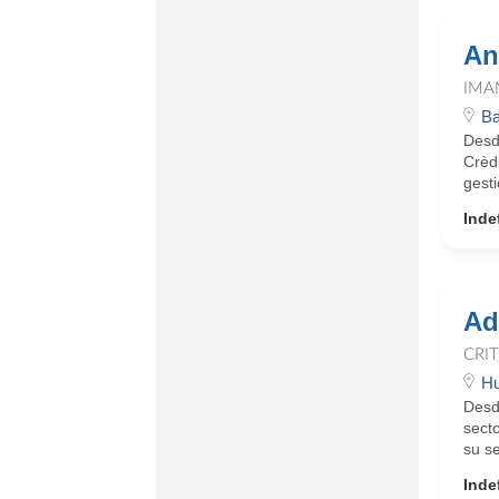
An
IMA
Ba
Desd
Crèd
gesti
Inde
Ad
CRI
Hu
Desd
secto
su se
Inde