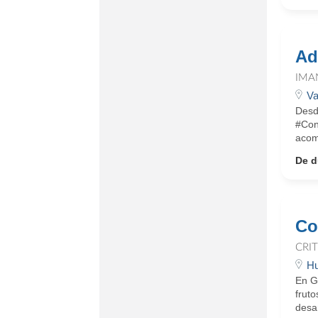
Ad
IMA
Va
Desd
#Con
acom
De d
Co
CRI
Hu
En G
fruto
desar