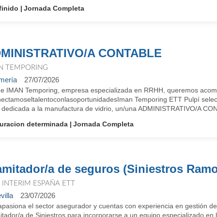
finido
Jornada Completa
MINISTRATIVO/A CONTABLE
N TEMPORING
mería
27/07/2026
e IMAN Temporing, empresa especializada en RRHH, queremos acompañ
ectamoseltalentoconlasoportunidadesIman Temporing ETT Pulpí selecc
 dedicada a la manufactura de vidrio, un/una ADMINISTRATIVO/A CONT
uracion determinada
Jornada Completa
amitador/a de seguros (Siniestros Ramo
T INTERIM ESPAÑA ETT
villa
23/07/2026
apasiona el sector asegurador y cuentas con experiencia en gestión d
tador/a de Siniestros para incorporarse a un equipo especializado en l