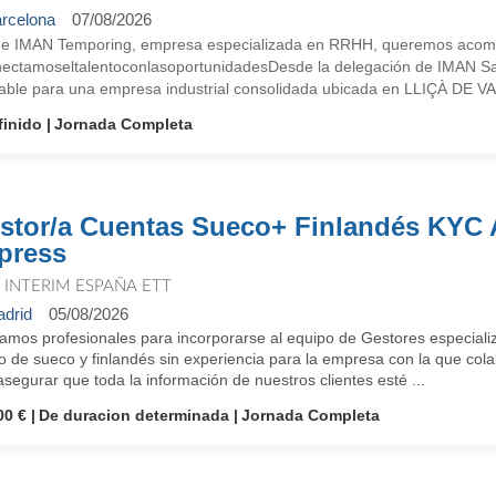
rcelona
07/08/2026
e IMAN Temporing, empresa especializada en RRHH, queremos acompañ
ectamoseltalentoconlasoportunidadesDesde la delegación de IMAN Sa
able para una empresa industrial consolidada ubicada en LLIÇÀ DE VA
finido
Jornada Completa
stor/a Cuentas Sueco+ Finlandés KYC
press
T INTERIM ESPAÑA ETT
drid
05/08/2026
amos profesionales para incorporarse al equipo de Gestores especial
o de sueco y finlandés sin experiencia para la empresa con la que col
segurar que toda la información de nuestros clientes esté ...
00 €
De duracion determinada
Jornada Completa