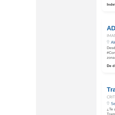
Inde
AD
IMA
Al
Desd
#Con
zona
De d
Tr
CRI
Se
¿Te 
Trami