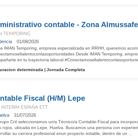
ministrativo contable - Zona Almussaf
N TEMPORING
lencia
01/08/2026
e IMAN Temporing, empresa especializada en RRHH, queremos acompañ
ectamoseltalentoconlasoportunidades Desde IMAN Temporing, empre
pañarte en tu trayectoria laboral.#Conectamoseltalentoconlasoportun
uracion determinada
Jornada Completa
ntable Fiscal (H/M) Lepe
T INTERIM ESPAÑA ETT
elva
31/07/2026
rupo Crit seleccionamos un/a Técnico/a Contable-Fiscal para incorpor
s rojos, ubicada en Lepe, Huelva. Buscamos una persona con experienci
rollar su carrera profesional enun proyecto estable, dentro de un ...